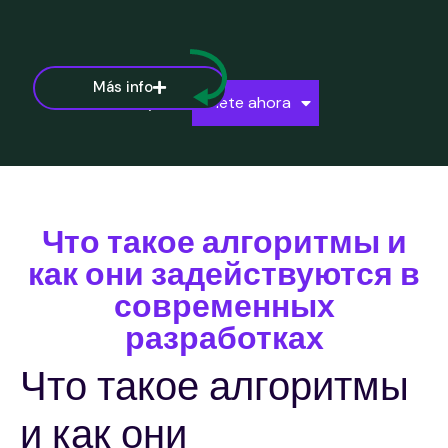
Más info
Ayuda
Únete ahora
Что такое алгоритмы и
как они задействуются в
современных
разработках
Что такое алгоритмы
и как они