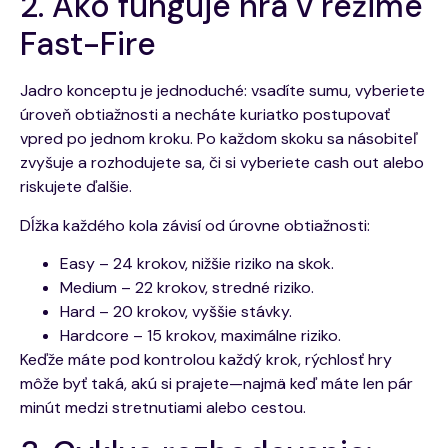
2. Ako funguje hra v režime
Fast-Fire
Jadro konceptu je jednoduché: vsadíte sumu, vyberiete
úroveň obtiažnosti a necháte kuriatko postupovať
vpred po jednom kroku. Po každom skoku sa násobiteľ
zvyšuje a rozhodujete sa, či si vyberiete cash out alebo
riskujete ďalšie.
Dĺžka každého kola závisí od úrovne obtiažnosti:
Easy – 24 krokov, nižšie riziko na skok.
Medium – 22 krokov, stredné riziko.
Hard – 20 krokov, vyššie stávky.
Hardcore – 15 krokov, maximálne riziko.
Keďže máte pod kontrolou každý krok, rýchlosť hry
môže byť taká, akú si prajete—najmä keď máte len pár
minút medzi stretnutiami alebo cestou.