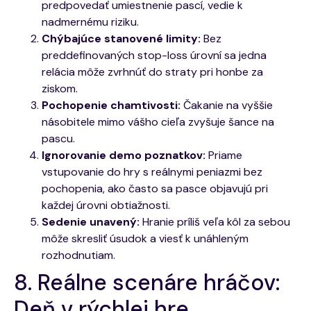
predpovedať umiestnenie pascí, vedie k
nadmernému riziku.
Chýbajúce stanovené limity:
Bez
preddefinovaných stop-loss úrovní sa jedna
relácia môže zvrhnúť do straty pri honbe za
ziskom.
Pochopenie chamtivosti:
Čakanie na vyššie
násobitele mimo vášho cieľa zvyšuje šance na
pascu.
Ignorovanie demo poznatkov:
Priame
vstupovanie do hry s reálnymi peniazmi bez
pochopenia, ako často sa pasce objavujú pri
každej úrovni obtiažnosti.
Sedenie unavený:
Hranie príliš veľa kôl za sebou
môže skresliť úsudok a viesť k unáhleným
rozhodnutiam.
8. Reálne scenáre hráčov:
Deň v rýchlej hre