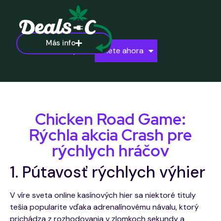
Más info
Ayuda
Únete ahora
Chicken Road Game:
Rýchla akcia Crash pre
rýchlych hráčov
1. Pútavosť rýchlych výhier
V víre sveta online kasínových hier sa niektoré tituly
tešia popularite vďaka adrenalínovému návalu, ktorý
prichádza z rozhodovania v zlomkoch sekundy a