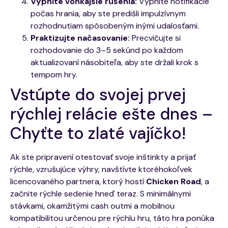
Vypnite vonkajšie rušenia:
Vypnite notifikácie
počas hrania, aby ste predišli impulzívnym
rozhodnutiam spôsobeným inými udalosťami.
Praktizujte načasovanie:
Precvičujte si
rozhodovanie do 3–5 sekúnd po každom
aktualizovaní násobiteľa, aby ste držali krok s
tempom hry.
Vstúpte do svojej prvej
rýchlej relácie ešte dnes –
Chyťte to zlaté vajíčko!
Ak ste pripravení otestovať svoje inštinkty a prijať
rýchle, vzrušujúce výhry, navštívte ktoréhokoľvek
licencovaného partnera, ktorý hostí
Chicken Road
, a
začnite rýchle sedenie hneď teraz. S minimálnymi
stávkami, okamžitými cash outmi a mobilnou
kompatibilitou určenou pre rýchlu hru, táto hra ponúka