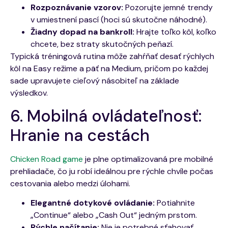
Rozpoznávanie vzorov:
Pozorujte jemné trendy
v umiestnení pascí (hoci sú skutočne náhodné).
Žiadny dopad na bankroll:
Hrajte toľko kôl, koľko
chcete, bez straty skutočných peňazí.
Typická tréningová rutina môže zahŕňať desať rýchlych
kôl na Easy režime a päť na Medium, pričom po každej
sade upravujete cieľový násobiteľ na základe
výsledkov.
6. Mobilná ovládateľnosť:
Hranie na cestách
Chicken Road game
je plne optimalizovaná pre mobilné
prehliadače, čo ju robí ideálnou pre rýchle chvíle počas
cestovania alebo medzi úlohami.
Elegantné dotykové ovládanie:
Potiahnite
„Continue“ alebo „Cash Out“ jedným prstom.
Rýchle načítanie:
Nie je potrebné sťahovať