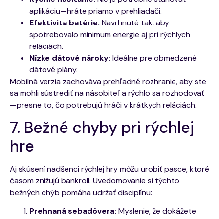
aplikáciu—hráte priamo v prehliadači.
Efektivita batérie:
Navrhnuté tak, aby
spotrebovalo minimum energie aj pri rýchlych
reláciách.
Nízke dátové nároky:
Ideálne pre obmedzené
dátové plány.
Mobilná verzia zachováva prehľadné rozhranie, aby ste
sa mohli sústrediť na násobiteľ a rýchlo sa rozhodovať
—presne to, čo potrebujú hráči v krátkych reláciách.
7. Bežné chyby pri rýchlej
hre
Aj skúsení nadšenci rýchlej hry môžu urobiť pasce, ktoré
časom znižujú bankroll. Uvedomovanie si týchto
bežných chýb pomáha udržať disciplínu:
Prehnaná sebadôvera:
Myslenie, že dokážete