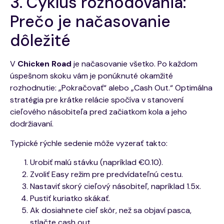
3. Cyklus rozhodovania:
Prečo je načasovanie
dôležité
V
Chicken Road
je načasovanie všetko. Po každom
úspešnom skoku vám je ponúknuté okamžité
rozhodnutie: „Pokračovať“ alebo „Cash Out.“ Optimálna
stratégia pre krátke relácie spočíva v stanovení
cieľového násobiteľa pred začiatkom kola a jeho
dodržiavaní.
Typické rýchle sedenie môže vyzerať takto:
Urobiť malú stávku (napríklad €0.10).
Zvoliť Easy režim pre predvídateľnú cestu.
Nastaviť skorý cieľový násobiteľ, napríklad 1.5x.
Pustiť kuriatko skákať.
Ak dosiahnete cieľ skôr, než sa objaví pasca,
stlačte cash out.