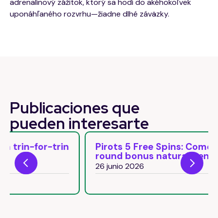
adrenalínový zážitok, ktorý sa hodí do akéhokoľvek
uponáhľaného rozvrhu—žiadne dlhé záväzky.
Publicaciones que
pueden
interesarte
Pirots 5 Free Spins: Come attivare il
round bonus naturalmente
26 junio 2026