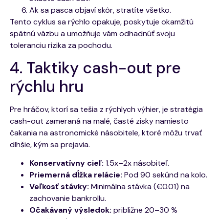
Ak sa pasca objaví skôr, stratíte všetko.
Tento cyklus sa rýchlo opakuje, poskytuje okamžitú
spätnú väzbu a umožňuje vám odhadnúť svoju
toleranciu rizika za pochodu.
4. Taktiky cash-out pre
rýchlu hru
Pre hráčov, ktorí sa tešia z rýchlych výhier, je stratégia
cash-out zameraná na malé, časté zisky namiesto
čakania na astronomické násobitele, ktoré môžu trvať
dlhšie, kým sa prejavia.
Konservatívny cieľ:
1.5x–2x násobiteľ.
Priemerná dĺžka relácie:
Pod 90 sekúnd na kolo.
Veľkosť stávky:
Minimálna stávka (€0.01) na
zachovanie bankrollu.
Očakávaný výsledok:
približne 20–30 %