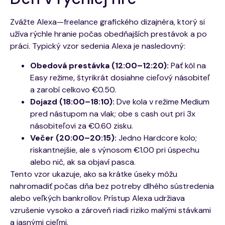
Zvážte Alexa—freelance grafického dizajnéra, ktorý si
užíva rýchle hranie počas obedňajších prestávok a po
práci. Typický vzor sedenia Alexa je nasledovný:
Obedová prestávka (12:00–12:20):
Päť kôl na
Easy režime, štyrikrát dosiahne cieľový násobiteľ
a zarobí celkovo €0.50.
Dojazd (18:00–18:10):
Dve kola v režime Medium
pred nástupom na vlak; obe s cash out pri 3x
násobiteľovi za €0.60 zisku.
Večer (20:00–20:15):
Jedno Hardcore kolo;
riskantnejšie, ale s výnosom €1.00 pri úspechu
alebo nič, ak sa objaví pasca.
Tento vzor ukazuje, ako sa krátke úseky môžu
nahromadiť počas dňa bez potreby dlhého sústredenia
alebo veľkých bankrollov. Prístup Alexa udržiava
vzrušenie vysoko a zároveň riadi riziko malými stávkami
a jasnými cieľmi.