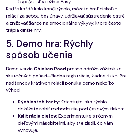
úspešnosť v režime Easy.
Keďže každé kolo končí rýchlo, môžete hrať niekoľko
relácií za sebou bez únavy, udržiavať sústredenie ostré
a znižovať šance na emocionálne výkyvy, ktoré často
trápia dlhšie hry.
5. Demo hra: Rýchly
spôsob učenia
Demo verzia
Chicken Road
presne odráža zážitok zo
skutočných peňazí—žiadna registrácia, žiadne riziko. Pre
nadšencov krátkych relácií ponúka demo niekoľko
výhod:
Rýchlostné testy:
Otestujte, ako rýchlo
dokážete robiť rozhodnutia pod časovým tlakom.
Kalibrácia cieľov:
Experimentujte s rôznymi
cieľovými násobiteľmi, aby ste zistili, čo vám
vyhovuje.