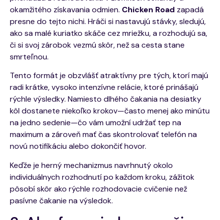
okamžitého získavania odmien.
Chicken Road
zapadá
presne do tejto nichi. Hráči si nastavujú stávky, sledujú,
ako sa malé kuriatko skáče cez mriežku, a rozhodujú sa,
či si svoj zárobok vezmú skôr, než sa cesta stane
smrteľnou.
Tento formát je obzvlášť atraktívny pre tých, ktorí majú
radi krátke, vysoko intenzívne relácie, ktoré prinášajú
rýchle výsledky. Namiesto dlhého čakania na desiatky
kôl dostanete niekoľko krokov—často menej ako minútu
na jedno sedenie—čo vám umožní udržať tep na
maximum a zároveň mať čas skontrolovať telefón na
novú notifikáciu alebo dokončiť hovor.
Keďže je herný mechanizmus navrhnutý okolo
individuálnych rozhodnutí po každom kroku, zážitok
pôsobí skôr ako rýchle rozhodovacie cvičenie než
pasívne čakanie na výsledok.