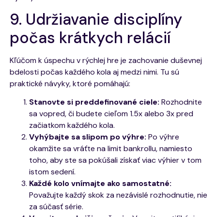
9. Udržiavanie disciplíny
počas krátkych relácií
Kľúčom k úspechu v rýchlej hre je zachovanie duševnej
bdelosti počas každého kola aj medzi nimi. Tu sú
praktické návyky, ktoré pomáhajú:
Stanovte si preddefinované ciele:
Rozhodnite
sa vopred, či budete cieľom 1.5x alebo 3x pred
začiatkom každého kola.
Vyhýbajte sa slipom po výhre:
Po výhre
okamžite sa vráťte na limit bankrollu, namiesto
toho, aby ste sa pokúšali získať viac výhier v tom
istom sedení.
Každé kolo vnímajte ako samostatné:
Považujte každý skok za nezávislé rozhodnutie, nie
za súčasť série.