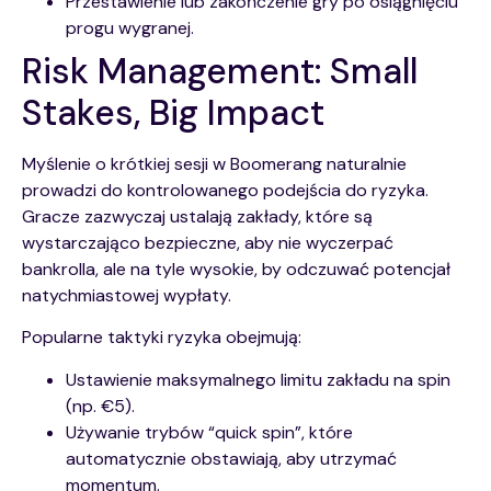
Przestawienie lub zakończenie gry po osiągnięciu
progu wygranej.
Risk Management: Small
Stakes, Big Impact
Myślenie o krótkiej sesji w Boomerang naturalnie
prowadzi do kontrolowanego podejścia do ryzyka.
Gracze zazwyczaj ustalają zakłady, które są
wystarczająco bezpieczne, aby nie wyczerpać
bankrolla, ale na tyle wysokie, by odczuwać potencjał
natychmiastowej wypłaty.
Popularne taktyki ryzyka obejmują:
Ustawienie maksymalnego limitu zakładu na spin
(np. €5).
Używanie trybów “quick spin”, które
automatycznie obstawiają, aby utrzymać
momentum.