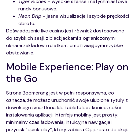
Tiger Riches
– wysokie szanse i natychmiastowe
rundy bonusowe.
Neon Drip
– jasne wizualizacje i szybkie prędkości
obrotu.
Doświadczenie live casino jest również dostosowane
do szybkich sesji, z blackjackami z ograniczonymi
oknami zakładów i ruletkami umożliwiającymi szybkie
obstawianie.
Mobile Experience: Play on
the Go
Strona Boomerang jest w pełni responsywna, co
oznacza, że możesz uruchomić swoje ulubione tytuły z
dowolnego smartfona lub tabletu bez konieczności
instalowania aplikacji. Interfejs mobilny jest prosty:
minimalny czas ładowania, intuicyjna nawigacja i
przycisk “quick play”, który zabiera Cię prosto do akcji.