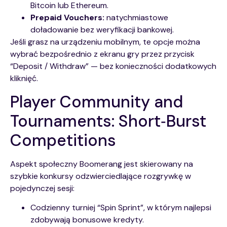
Bitcoin lub Ethereum.
Prepaid Vouchers:
natychmiastowe
doładowanie bez weryfikacji bankowej.
Jeśli grasz na urządzeniu mobilnym, te opcje można
wybrać bezpośrednio z ekranu gry przez przycisk
“Deposit / Withdraw” — bez konieczności dodatkowych
kliknięć.
Player Community and
Tournaments: Short‑Burst
Competitions
Aspekt społeczny Boomerang jest skierowany na
szybkie konkursy odzwierciedlające rozgrywkę w
pojedynczej sesji:
Codzienny turniej “Spin Sprint”, w którym najlepsi
zdobywają bonusowe kredyty.