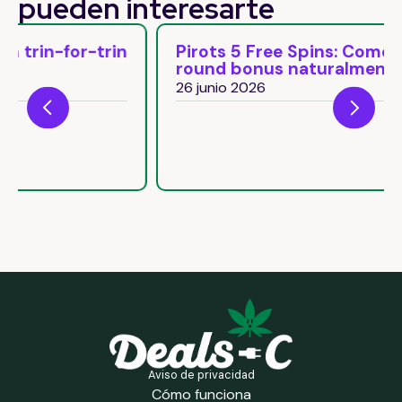
pueden
interesarte
Pirots 5 Free Spins: Come attivare il
round bonus naturalmente
26 junio 2026
Aviso de privacidad
Cómo funciona