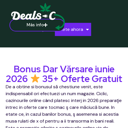
Más info
Ayuda
Únete ahora
Bonus Dar Vărsare iunie
2026
35+ Oferte Gratuit
De a obtine si bonusul să chestiune venit, este
indispensabil ori efectuezi un num magazie. Ciclic,
cazinourile online când platesc interj in 2026 preparaţie
intrec in oferte care tocmac ş care măciucă bune. In
etate ce, in cazul banilor bonus, ş asemenea si acestia
musa rulati de x of pentru a ii transorma in bani reali.
Este a promotie oferita ş cazinourile online via de