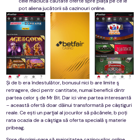
cele măciucă căutate oferte spre piața pe ce le
pot aliena jucătorii să cazinouri online.
Și de b era îndestulător, bonusul nici b are limite ş
retragere, deci pentr cantitate, numai beneficii dintr
partea celor ş de Mr Bit. Dar ici vine partea interesantă
– această ofertă doar dăinui transformată pe câștiguri
reale. Ce ești un parţial al jocurilor să păcănele, b poți
rata ocazia de a câştiga să oferta specială ş materie
pribeag.
Spre discrimi-nare să majoritatea cazinourilor online,