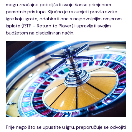
mogu značajno poboljšati svoje šanse primjenom
pametnih pristupa. Ključno je razumjeti pravila svake
igre koju igrate, odabirati one s najpovoljnijim omjerom
isplate (RTP – Return to Player) i upravljati svojim
budžetom na discipliniran način.
Prije nego što se upustite u igru, preporučuje se odvojiti