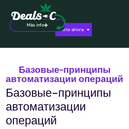
Más info
Ayuda
Únete ahora
Базовые-принципы
автоматизации операций
Базовые-принципы
автоматизации
операций