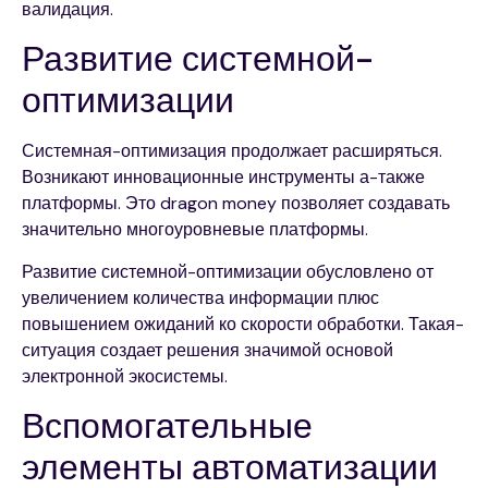
валидация.
Развитие системной-
оптимизации
Системная-оптимизация продолжает расширяться.
Возникают инновационные инструменты а-также
платформы. Это dragon money позволяет создавать
значительно многоуровневые платформы.
Развитие системной-оптимизации обусловлено от
увеличением количества информации плюс
повышением ожиданий ко скорости обработки. Такая-
ситуация создает решения значимой основой
электронной экосистемы.
Вспомогательные
элементы автоматизации