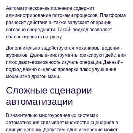
Автоматическое-выполнение содержит
администрирование потоками процессов. Платформа
разносит действия а-также запускает операции
согласно очередности. Такой-подход позволяет
сбалансировать нагрузку.
Дополнительно задействуются механизмы ведения-
журналов. Данные-инструменты фиксируют действия
плюс дают-возможность изучать операции. Данный-
подход важно с-целью проверки плюс улучшения
механизма драгон мани.
Сложные сценарии
автоматизации
В значительно многоуровневых системах
автоматизация связывает множество сценариев в
единую цепочку. Допустим, одно изменение может