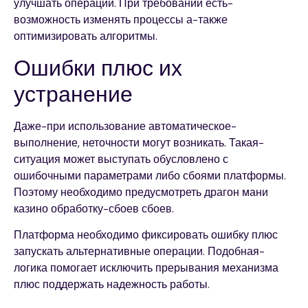
улучшать операции. При требовании есть-
возможность изменять процессы а-также
оптимизировать алгоритмы.
Ошибки плюс их
устранение
Даже-при использование автоматическое-
выполнение, неточности могут возникать. Такая-
ситуация может выступать обусловлено с
ошибочными параметрами либо сбоями платформы.
Поэтому необходимо предусмотреть драгон мани
казино обработку-сбоев сбоев.
Платформа необходимо фиксировать ошибку плюс
запускать альтернативные операции. Подобная-
логика помогает исключить прерывания механизма
плюс поддержать надежность работы.