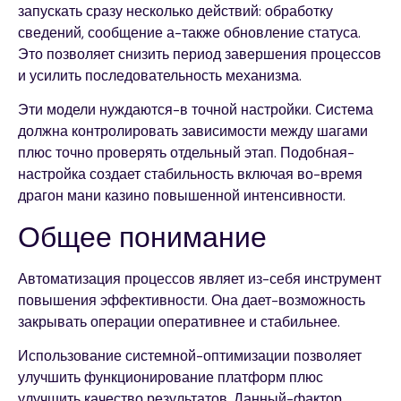
запускать сразу несколько действий: обработку
сведений, сообщение а-также обновление статуса.
Это позволяет снизить период завершения процессов
и усилить последовательность механизма.
Эти модели нуждаются-в точной настройки. Система
должна контролировать зависимости между шагами
плюс точно проверять отдельный этап. Подобная-
настройка создает стабильность включая во-время
драгон мани казино повышенной интенсивности.
Общее понимание
Автоматизация процессов являет из-себя инструмент
повышения эффективности. Она дает-возможность
закрывать операции оперативнее и стабильнее.
Использование системной-оптимизации позволяет
улучшить функционирование платформ плюс
улучшить качество результатов. Данный-фактор