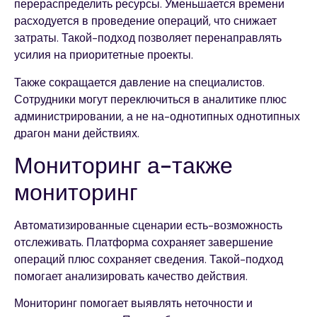
перераспределить ресурсы. Уменьшается времени
расходуется в проведение операций, что снижает
затраты. Такой-подход позволяет перенаправлять
усилия на приоритетные проекты.
Также сокращается давление на специалистов.
Сотрудники могут переключиться в аналитике плюс
администрировании, а не на-однотипных однотипных
драгон мани действиях.
Мониторинг а-также
мониторинг
Автоматизированные сценарии есть-возможность
отслеживать. Платформа сохраняет завершение
операций плюс сохраняет сведения. Такой-подход
помогает анализировать качество действия.
Мониторинг помогает выявлять неточности и