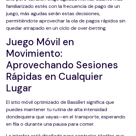
familiarizado estés con la frecuencia de pago de un
juego, más agudas serán estas decisiones,
permitiéndote aprovechar la ola de pagos rápidos sin
quedar atrapado en un ciclo de over‑betting.
Juego Móvil en
Movimiento:
Aprovechando Sesiones
Rápidas en Cualquier
Lugar
El sitio móvil optimizado de BassBet significa que
puedes mantener tu rutina de alta intensidad
dondequiera que vayas—en el transporte, esperando
en fila o durante una pausa para comer.
La interfaz está diseñada para controles táctiles que