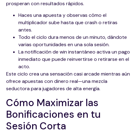
prosperan con resultados rápidos.
Haces una apuesta y observas cómo el
multiplicador sube hasta que crash o retiras
antes.
Todo el ciclo dura menos de un minuto, dándote
varias oportunidades en una sola sesión.
La notificación de win instantáneo activa un pago
inmediato que puede reinvertirse o retirarse en el
acto.
Este ciclo crea una sensación casi arcade mientras aún
ofrece apuestas con dinero real—una mezcla
seductora para jugadores de alta energía.
Cómo Maximizar las
Bonificaciones en tu
Sesión Corta