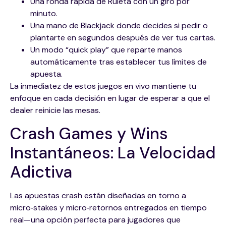
Una ronda rápida de Ruleta con un giro por
minuto.
Una mano de Blackjack donde decides si pedir o
plantarte en segundos después de ver tus cartas.
Un modo “quick play” que reparte manos
automáticamente tras establecer tus límites de
apuesta.
La inmediatez de estos juegos en vivo mantiene tu
enfoque en cada decisión en lugar de esperar a que el
dealer reinicie las mesas.
Crash Games y Wins
Instantáneos: La Velocidad
Adictiva
Las apuestas crash están diseñadas en torno a
micro‑stakes y micro‑retornos entregados en tiempo
real—una opción perfecta para jugadores que