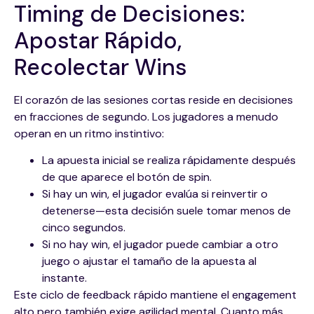
Timing de Decisiones:
Apostar Rápido,
Recolectar Wins
El corazón de las sesiones cortas reside en decisiones
en fracciones de segundo. Los jugadores a menudo
operan en un ritmo instintivo:
La apuesta inicial se realiza rápidamente después
de que aparece el botón de spin.
Si hay un win, el jugador evalúa si reinvertir o
detenerse—esta decisión suele tomar menos de
cinco segundos.
Si no hay win, el jugador puede cambiar a otro
juego o ajustar el tamaño de la apuesta al
instante.
Este ciclo de feedback rápido mantiene el engagement
alto pero también exige agilidad mental. Cuanto más