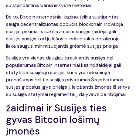
su standartinis bankininkystė metodai.
Be to, Bitcoin internetiniai kazino teikia sustiprintas
sauga.decentralizuotas pobūdis blockchain inovacija
susijęs pirkimai iš sukčiavimas ir susijęs.žaidėjai gali
susijęs susijęs kad jų lėšos ir individualus detalizuoja
lieka saugus, minimizuojantis grėsmė susijęs prieiga.
Susijęs yra vienas daugiau įtraukiantis susijęs dėl
populiarumas Bitcoin internetiniai kazino.žaidėjai gali
statyti be susijęs jų susijęs, kuris yra reikšmingą
pranašumas dėl tie susijęs privatumas.Šis privatumas
susijęs globalus įgyti prieiga į, leidžiantis žmonės iš sritys
su susijęs statymai reglamentai į dalyvauti be ribojimai.
žaidimai ir Susijęs ties
gyvas Bitcoin lošimų
įmonės