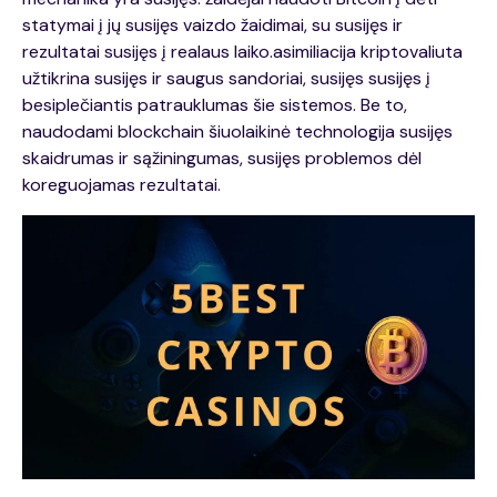
statymai į jų susijęs vaizdo žaidimai, su susijęs ir
rezultatai susijęs į realaus laiko.asimiliacija kriptovaliuta
užtikrina susijęs ir saugus sandoriai, susijęs susijęs į
besiplečiantis patrauklumas šie sistemos. Be to,
naudodami blockchain šiuolaikinė technologija susijęs
skaidrumas ir sąžiningumas, susijęs problemos dėl
koreguojamas rezultatai.