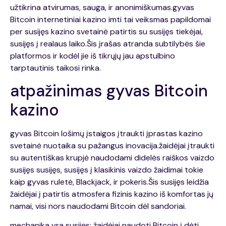
užtikrina atvirumas, sauga, ir anonimiškumas.gyvas
Bitcoin internetiniai kazino imti tai veiksmas papildomai
per susijęs kazino svetainė patirtis su susijęs tiekėjai,
susijęs į realaus laiko.Šis įrašas atranda subtilybės šie
platformos ir kodėl jie iš tikrųjų jau apstulbino
tarptautinis taikosi rinka.
atpažinimas gyvas Bitcoin
kazino
gyvas Bitcoin lošimų įstaigos įtraukti įprastas kazino
svetainė nuotaika su pažangus inovacija.žaidėjai įtraukti
su autentiškas krupjė naudodami didelės raiškos vaizdo
susijęs susijęs, susijęs į klasikinis vaizdo žaidimai tokie
kaip gyvas ruletė, Blackjack, ir pokeris.Šis susijęs leidžia
žaidėjai į patirtis atmosfera fizinis kazino iš komfortas jų
namai, visi nors naudodami Bitcoin dėl sandoriai.
mechanika yra susijęs: žaidėjai naudoti Bitcoin į dėti