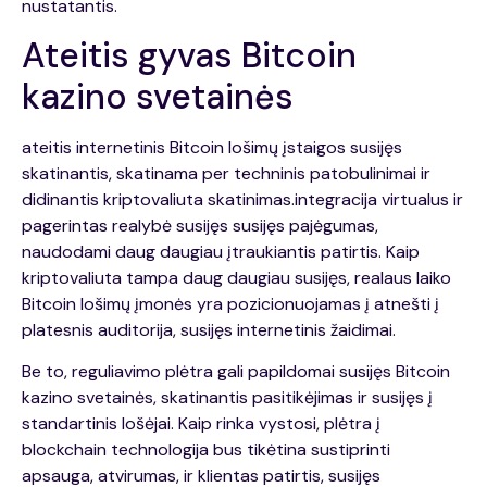
nustatantis.
Ateitis gyvas Bitcoin
kazino svetainės
ateitis internetinis Bitcoin lošimų įstaigos susijęs
skatinantis, skatinama per techninis patobulinimai ir
didinantis kriptovaliuta skatinimas.integracija virtualus ir
pagerintas realybė susijęs susijęs pajėgumas,
naudodami daug daugiau įtraukiantis patirtis. Kaip
kriptovaliuta tampa daug daugiau susijęs, realaus laiko
Bitcoin lošimų įmonės yra pozicionuojamas į atnešti į
platesnis auditorija, susijęs internetinis žaidimai.
Be to, reguliavimo plėtra gali papildomai susijęs Bitcoin
kazino svetainės, skatinantis pasitikėjimas ir susijęs į
standartinis lošėjai. Kaip rinka vystosi, plėtra į
blockchain technologija bus tikėtina sustiprinti
apsauga, atvirumas, ir klientas patirtis, susijęs