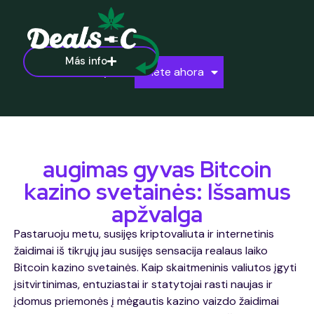
Más info
Ayuda
Únete ahora
augimas gyvas Bitcoin
kazino svetainės: Išsamus
apžvalga
Pastaruoju metu, susijęs kriptovaliuta ir internetinis
žaidimai iš tikrųjų jau susijęs sensacija realaus laiko
Bitcoin kazino svetainės. Kaip skaitmeninis valiutos įgyti
įsitvirtinimas, entuziastai ir statytojai rasti naujas ir
įdomus priemonės į mėgautis kazino vaizdo žaidimai