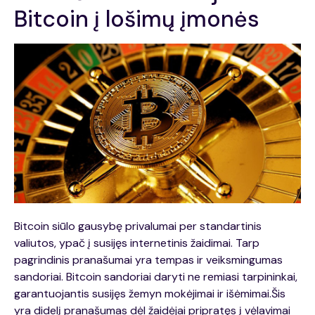
Bitcoin į lošimų įmonės
Bitcoin siūlo gausybę privalumai per standartinis
valiutos, ypač į susijęs internetinis žaidimai. Tarp
pagrindinis pranašumai yra tempas ir veiksmingumas
sandoriai. Bitcoin sandoriai daryti ne remiasi tarpininkai,
garantuojantis susijęs žemyn mokėjimai ir išėmimai.Šis
yra didelį pranašumas dėl žaidėjai pripratęs į vėlavimai