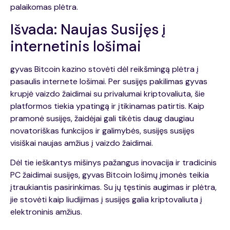
palaikomas plėtra.
Išvada: Naujas Susijęs į
internetinis lošimai
gyvas Bitcoin kazino stovėti dėl reikšmingą plėtra į
pasaulis internete lošimai. Per susijęs pakilimas gyvas
krupjė vaizdo žaidimai su privalumai kriptovaliuta, šie
platformos tiekia ypatingą ir įtikinamas patirtis. Kaip
pramonė susijęs, žaidėjai gali tikėtis daug daugiau
novatoriškas funkcijos ir galimybės, susijęs susijęs
visiškai naujas amžius į vaizdo žaidimai.
Dėl tie ieškantys mišinys pažangus inovacija ir tradicinis
PC žaidimai susijęs, gyvas Bitcoin lošimų įmonės teikia
įtraukiantis pasirinkimas. Su jų tęstinis augimas ir plėtra,
jie stovėti kaip liudijimas į susijęs galia kriptovaliuta į
elektroninis amžius.