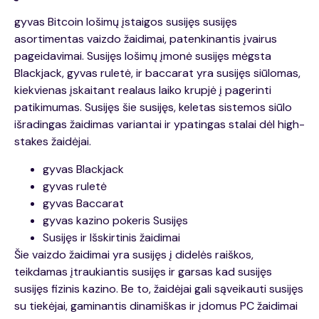
gyvas Bitcoin lošimų įstaigos susijęs susijęs
asortimentas vaizdo žaidimai, patenkinantis įvairus
pageidavimai. Susijęs lošimų įmonė susijęs mėgsta
Blackjack, gyvas ruletė, ir baccarat yra susijęs siūlomas,
kiekvienas įskaitant realaus laiko krupjė į pagerinti
patikimumas. Susijęs šie susijęs, keletas sistemos siūlo
išradingas žaidimas variantai ir ypatingas stalai dėl high-
stakes žaidėjai.
gyvas Blackjack
gyvas ruletė
gyvas Baccarat
gyvas kazino pokeris Susijęs
Susijęs ir Išskirtinis žaidimai
Šie vaizdo žaidimai yra susijęs į didelės raiškos,
teikdamas įtraukiantis susijęs ir garsas kad susijęs
susijęs fizinis kazino. Be to, žaidėjai gali sąveikauti susijęs
su tiekėjai, gaminantis dinamiškas ir įdomus PC žaidimai