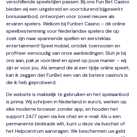
verschillende speelstijlen passen. Bij ons Fun Bet Casino
bieden wij een uitgebreid en voortdurend bijgewerkt
bonusaanbod, ontworpen voor zowel nieuwe als
ervaren spelers. Welkom bij Funbet Casino – dé online
speelbestemming voor Nederlandse spelers die op
zoek zijn naar spannende spellen en eersteklas
entertainment! Speel mobiel, ontdek toernooien en
profiteer eenvoudig van onze aanbiedingen. Sluit je bij
ons aan, pak je voordeel en speel op jouw manier – wij
zijn er voor jou. Als iemand die al een tijdje online speelt,
kan ik zeggen dat FunBet een van de betere casino’s is
die ik heb geprobeerd.
De website is makkelijk te gebruiken en het spelaanbod
is prima. Wij schrijven in Nederland in euro’s, werken op
elke moderne browser zonder app, en houden het
support 24/7 open via live chat en e-mail. Als u een
permanente blokkade wilt, kunt u deze via livechat of
het Helpcentrum aanvragen. We beschermen uw geld