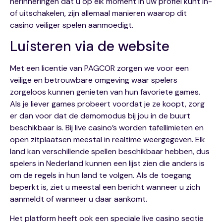
herinneringen dat u op elk moment in uw profiel kunt in-
of uitschakelen, zijn allemaal manieren waarop dit
casino veiliger spelen aanmoedigt.
Luisteren via de website
Met een licentie van PAGCOR zorgen we voor een
veilige en betrouwbare omgeving waar spelers
zorgeloos kunnen genieten van hun favoriete games.
Als je liever games probeert voordat je ze koopt, zorg
er dan voor dat de demomodus bij jou in de buurt
beschikbaar is. Bij live casino’s worden tafellimieten en
open zitplaatsen meestal in realtime weergegeven. Elk
land kan verschillende spellen beschikbaar hebben, dus
spelers in Nederland kunnen een lijst zien die anders is
om de regels in hun land te volgen. Als de toegang
beperkt is, ziet u meestal een bericht wanneer u zich
aanmeldt of wanneer u daar aankomt.
Het platform heeft ook een speciale live casino sectie