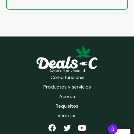
Aviso de privacidad
Cómo funciona
Productos y servicios
Acerca
Requisitos
Ventajas
0