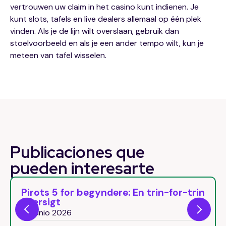
vertrouwen uw claim in het casino kunt indienen. Je
kunt slots, tafels en live dealers allemaal op één plek
vinden. Als je de lijn wilt overslaan, gebruik dan
stoelvoorbeeld en als je een ander tempo wilt, kun je
meteen van tafel wisselen.
Publicaciones que
pueden
interesarte
e: En trin-for-trin
Pirots 5 Free Spins: Come
round bonus naturalme
26 junio 2026