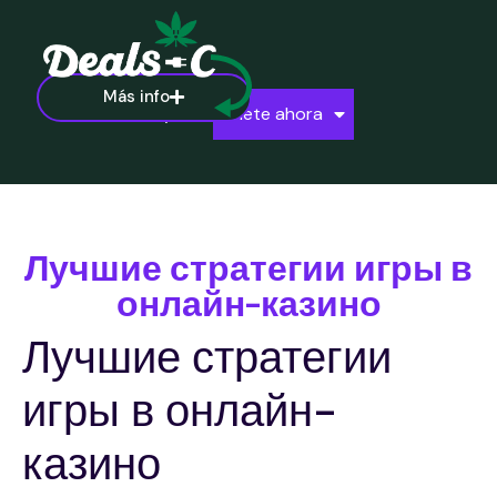
Más info
Ayuda
Únete ahora
Лучшие стратегии игры в
онлайн-казино
Лучшие стратегии
игры в онлайн-
казино