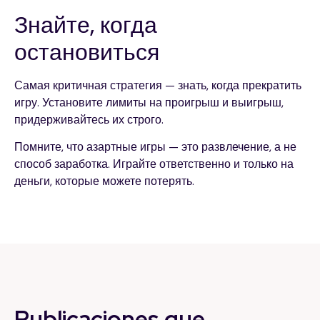
Знайте, когда
остановиться
Самая критичная стратегия — знать, когда прекратить
игру. Установите лимиты на проигрыш и выигрыш,
придерживайтесь их строго.
Помните, что азартные игры — это развлечение, а не
способ заработка. Играйте ответственно и только на
деньги, которые можете потерять.
Publicaciones que