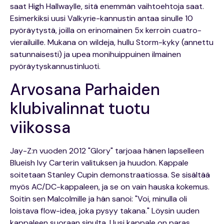
saat High Hallwaylle, sitä enemmän vaihtoehtoja saat.
Esimerkiksi uusi Valkyrie-kannustin antaa sinulle 10
pyöräytystä, joilla on erinomainen 5x kerroin cuatro-
vierailuille. Mukana on wildeja, hullu Storm-kyky (annettu
satunnaisesti) ja upea monihuippuinen ilmainen
pyöräytyskannustinluoti.
Arvosana Parhaiden
klubivalinnat tuotu
viikossa
Jay-Z:n vuoden 2012 "Glory" tarjoaa hänen lapselleen
Blueish Ivy Carterin valituksen ja huudon. Kappale
soitetaan Stanley Cupin demonstraatiossa. Se sisältää
myös AC/DC-kappaleen, ja se on vain hauska kokemus.
Soitin sen Malcolmille ja hän sanoi: "Voi, minulla oli
loistava flow-idea, joka pysyy takana." Löysin uuden
kappaleen suoraan sinulta. Uusi kappale on paras