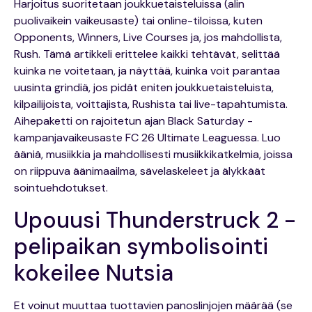
Harjoitus suoritetaan joukkuetaisteluissa (alin
puolivaikein vaikeusaste) tai online-tiloissa, kuten
Opponents, Winners, Live Courses ja, jos mahdollista,
Rush. Tämä artikkeli erittelee kaikki tehtävät, selittää
kuinka ne voitetaan, ja näyttää, kuinka voit parantaa
uusinta grindiä, jos pidät eniten joukkuetaisteluista,
kilpailijoista, voittajista, Rushista tai live-tapahtumista.
Aihepaketti on rajoitetun ajan Black Saturday -
kampanjavaikeusaste FC 26 Ultimate Leaguessa. Luo
ääniä, musiikkia ja mahdollisesti musiikkikatkelmia, joissa
on riippuva äänimaailma, sävelaskeleet ja älykkäät
sointuehdotukset.
Upouusi Thunderstruck 2 -
pelipaikan symbolisointi
kokeilee Nutsia
Et voinut muuttaa tuottavien panoslinjojen määrää (se