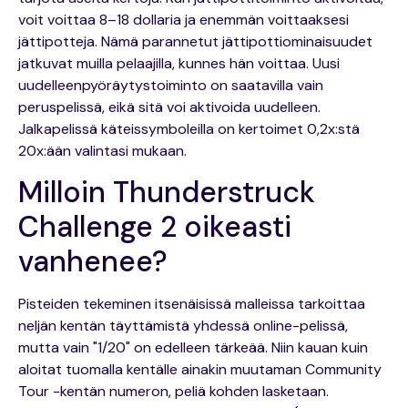
voit voittaa 8–18 dollaria ja enemmän voittaaksesi
jättipotteja. Nämä parannetut jättipottiominaisuudet
jatkuvat muilla pelaajilla, kunnes hän voittaa. Uusi
uudelleenpyöräytystoiminto on saatavilla vain
peruspelissä, eikä sitä voi aktivoida uudelleen.
Jalkapelissä käteissymboleilla on kertoimet 0,2x:stä
20x:ään valintasi mukaan.
Milloin Thunderstruck
Challenge 2 oikeasti
vanhenee?
Pisteiden tekeminen itsenäisissä malleissa tarkoittaa
neljän kentän täyttämistä yhdessä online-pelissä,
mutta vain "1/20" on edelleen tärkeää. Niin kauan kuin
aloitat tuomalla kentälle ainakin muutaman Community
Tour -kentän numeron, peliä kohden lasketaan.