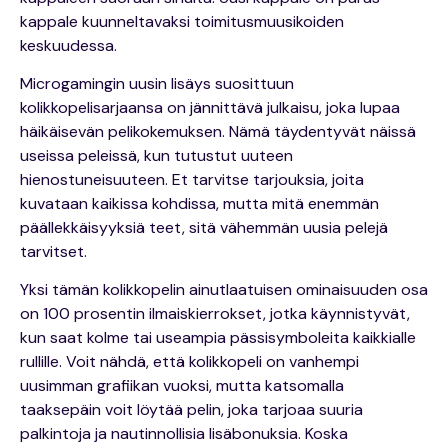
kappale kuunneltavaksi toimitusmuusikoiden
keskuudessa.
Microgamingin uusin lisäys suosittuun
kolikkopelisarjaansa on jännittävä julkaisu, joka lupaa
häikäisevän pelikokemuksen. Nämä täydentyvät näissä
useissa peleissä, kun tutustut uuteen
hienostuneisuuteen. Et tarvitse tarjouksia, joita
kuvataan kaikissa kohdissa, mutta mitä enemmän
päällekkäisyyksiä teet, sitä vähemmän uusia pelejä
tarvitset.
Yksi tämän kolikkopelin ainutlaatuisen ominaisuuden osa
on 100 prosentin ilmaiskierrokset, jotka käynnistyvät,
kun saat kolme tai useampia pässisymboleita kaikkialle
rullille. Voit nähdä, että kolikkopeli on vanhempi
uusimman grafiikan vuoksi, mutta katsomalla
taaksepäin voit löytää pelin, joka tarjoaa suuria
palkintoja ja nautinnollisia lisäbonuksia. Koska