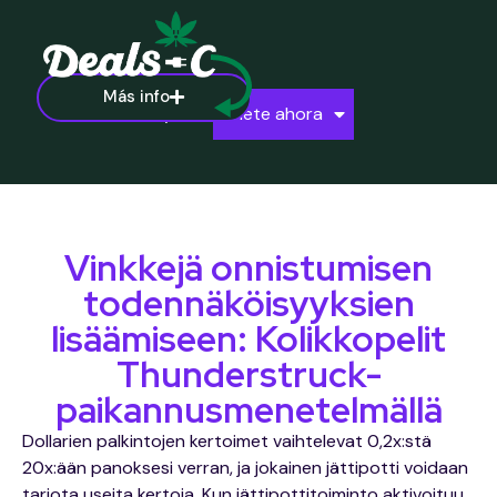
Más info
Ayuda
Únete ahora
Vinkkejä onnistumisen
todennäköisyyksien
lisäämiseen: Kolikkopelit
Thunderstruck-
paikannusmenetelmällä
Dollarien palkintojen kertoimet vaihtelevat 0,2x:stä
20x:ään panoksesi verran, ja jokainen jättipotti voidaan
tarjota useita kertoja. Kun jättipottitoiminto aktivoituu,