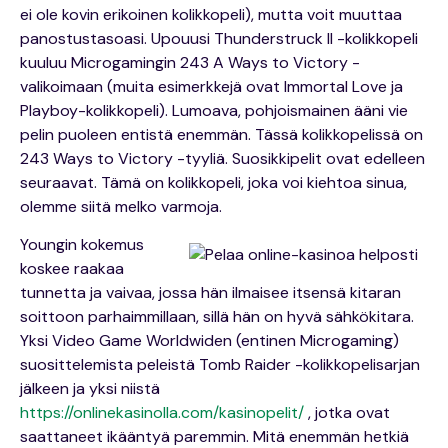
ei ole kovin erikoinen kolikkopeli), mutta voit muuttaa
panostustasoasi. Upouusi Thunderstruck II -kolikkopeli
kuuluu Microgamingin 243 A Ways to Victory -
valikoimaan (muita esimerkkejä ovat Immortal Love ja
Playboy-kolikkopeli). Lumoava, pohjoismainen ääni vie
pelin puoleen entistä enemmän. Tässä kolikkopelissä on
243 Ways to Victory -tyyliä. Suosikkipelit ovat edelleen
seuraavat. Tämä on kolikkopeli, joka voi kiehtoa sinua,
olemme siitä melko varmoja.
Youngin kokemus
koskee raakaa
tunnetta ja vaivaa, jossa hän ilmaisee itsensä kitaran
soittoon parhaimmillaan, sillä hän on hyvä sähkökitara.
Yksi Video Game Worldwiden (entinen Microgaming)
suosittelemista peleistä Tomb Raider -kolikkopelisarjan
jälkeen ja yksi niistä
https://onlinekasinolla.com/kasinopelit/
, jotka ovat
saattaneet ikääntyä paremmin. Mitä enemmän hetkiä