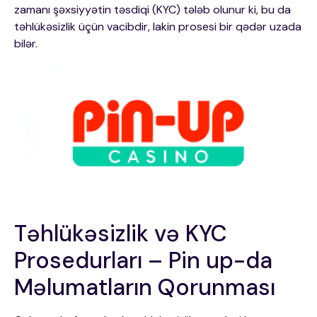
zamanı şəxsiyyətin təsdiqi (KYC) tələb olunur ki, bu da
təhlükəsizlik üçün vacibdir, lakin prosesi bir qədər uzada
bilər.
Təhlükəsizlik və KYC
Prosedurları – Pin up-da
Məlumatların Qorunması