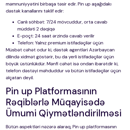
məmnuniyyətini birbaşa təsir edir. Pin up aşağıdakı
dəstək kanallarını təklif edir:
Canlı söhbət: 7/24 mövcuddur, orta cavab
müddəti 2 dəqiqə
E-poçt: 24 saat ərzində cavab verilir
Telefon: Yalnız premium istifadəçilər üçün
Müsbət cəhət odur ki, dəstək agentləri Azərbaycan
dilində xidmət göstərir, bu da yerli istifadəçilər üçün
böyük üstünlükdür. Mənfi cəhət isə ondan ibarətdir ki,
telefon dəstəyi məhduddur və bütün istifadəçilər üçün
əlçatan deyil.
Pin up Platformasının
Rəqiblərlə Müqayisədə
Ümumi Qiymətləndirilməsi
Bütün aspektləri nəzərə alaraq, Pin up platformasının