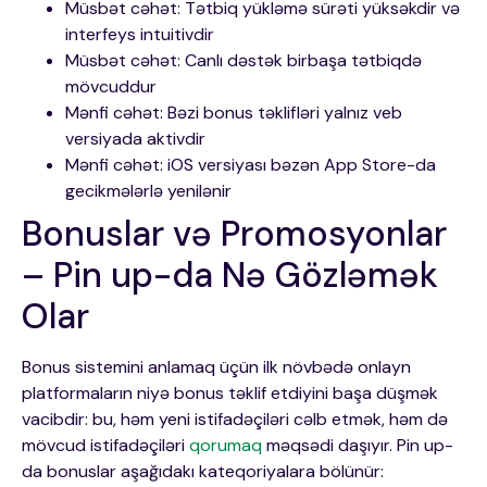
Müsbət cəhət: Tətbiq yükləmə sürəti yüksəkdir və
interfeys intuitivdir
Müsbət cəhət: Canlı dəstək birbaşa tətbiqdə
mövcuddur
Mənfi cəhət: Bəzi bonus təklifləri yalnız veb
versiyada aktivdir
Mənfi cəhət: iOS versiyası bəzən App Store-da
gecikmələrlə yenilənir
Bonuslar və Promosyonlar
– Pin up-da Nə Gözləmək
Olar
Bonus sistemini anlamaq üçün ilk növbədə onlayn
platformaların niyə bonus təklif etdiyini başa düşmək
vacibdir: bu, həm yeni istifadəçiləri cəlb etmək, həm də
mövcud istifadəçiləri
qorumaq
məqsədi daşıyır. Pin up-
da bonuslar aşağıdakı kateqoriyalara bölünür: