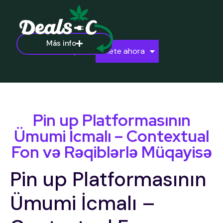
Más info
Ayuda
Únete ahora
Pin up Platformasının
Ümumi İcmalı – Contextual
Fon və Rəqiblərlə Müqayisə
Pin up Platformasının
Ümumi İcmalı –