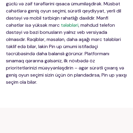
güclü və zəif tərəflərini qısaca ümumiləşdirək. Müsbət
cəhətlərə geniş oyun seçimi, sürətli qeydiyyat, yerli dil
dəstəyi və mobil tətbiqin rahatlığı daxildir. Mənfi
cəhətlər isə yüksək mərc
tələbləri
, məhdud telefon
dəstəyi və bəzi bonusların yalnız veb versiyada
olmasıdır. Rəqiblər, məsələn, daha aşağı mərc tələbləri
təklif edə bilər, lakin Pin up ümumi istifadəçi
təcrübəsində daha balanslı görünür. Platformanı
sınamaq qərarına gəlsəniz, ilk növbədə öz
prioritetlərinizi müəyyənləşdirin – əgər sürətli çıxarış və
geniş oyun seçimi sizin üçün ön plandadırsa, Pin up yaxşı
seçim ola bilər.