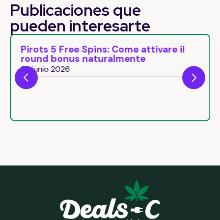
Publicaciones que
pueden
interesarte
Pirots 5 Free Spins: Come attivare il
round bonus naturalmente
26 junio 2026