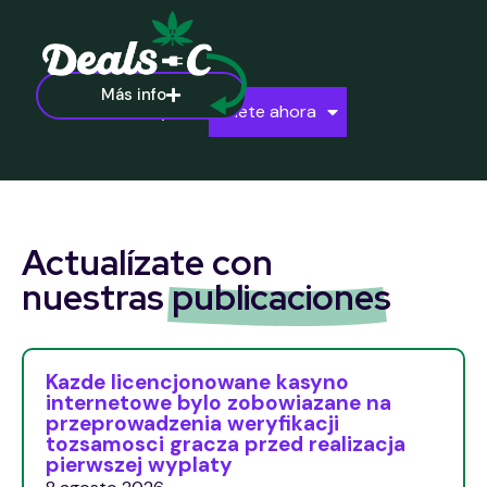
Más info
Ayuda
Únete ahora
Actualízate con
nuestras
publicaciones
Kazde licencjonowane kasyno
internetowe bylo zobowiazane na
przeprowadzenia weryfikacji
tozsamosci gracza przed realizacja
pierwszej wyplaty