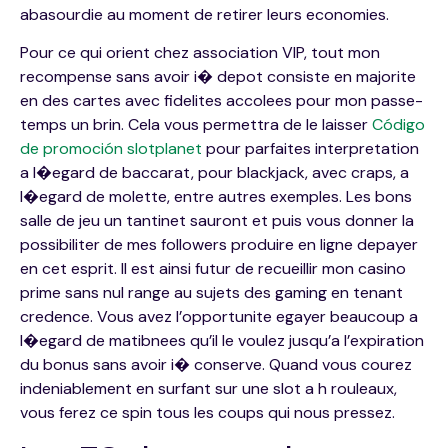
abasourdie au moment de retirer leurs economies.
Pour ce qui orient chez association VIP, tout mon
recompense sans avoir i� depot consiste en majorite
en des cartes avec fidelites accolees pour mon passe-
temps un brin. Cela vous permettra de le laisser
Código
de promoción slotplanet
pour parfaites interpretation
a l�egard de baccarat, pour blackjack, avec craps, a
l�egard de molette, entre autres exemples. Les bons
salle de jeu un tantinet sauront et puis vous donner la
possibiliter de mes followers produire en ligne depayer
en cet esprit. Il est ainsi futur de recueillir mon casino
prime sans nul range au sujets des gaming en tenant
credence. Vous avez l’opportunite egayer beaucoup a
l�egard de matibnees qu’il le voulez jusqu’a l’expiration
du bonus sans avoir i� conserve. Quand vous courez
indeniablement en surfant sur une slot a h rouleaux,
vous ferez ce spin tous les coups qui nous pressez.