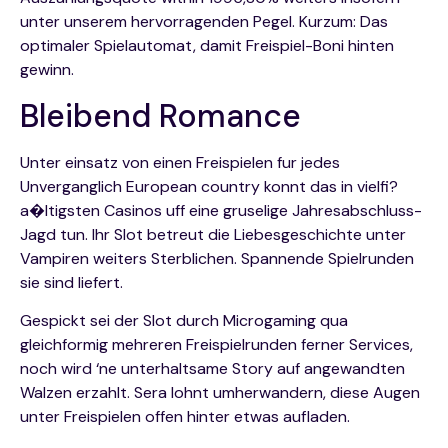
unter unserem hervorragenden Pegel. Kurzum: Das
optimaler Spielautomat, damit Freispiel-Boni hinten
gewinn.
Bleibend Romance
Unter einsatz von einen Freispielen fur jedes
Unverganglich European country konnt das in vielfi?
a�ltigsten Casinos uff eine gruselige Jahresabschluss-
Jagd tun. Ihr Slot betreut die Liebesgeschichte unter
Vampiren weiters Sterblichen. Spannende Spielrunden
sie sind liefert.
Gespickt sei der Slot durch Microgaming qua
gleichformig mehreren Freispielrunden ferner Services,
noch wird ‘ne unterhaltsame Story auf angewandten
Walzen erzahlt. Sera lohnt umherwandern, diese Augen
unter Freispielen offen hinter etwas aufladen.