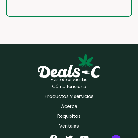
Aviso de privacidad
Cómo funciona
Productos y servicios
Acerca
Requisitos
Ventajas