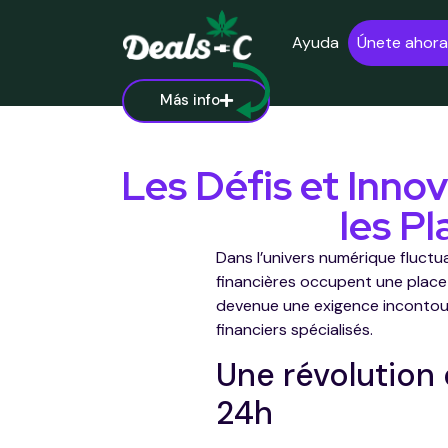
Ayuda
Únete ahora
Más info
Les Défis et Inno
les P
Dans l’univers numérique fluctua
financières occupent une place 
devenue une exigence incontour
financiers spécialisés.
Une révolution d
24h