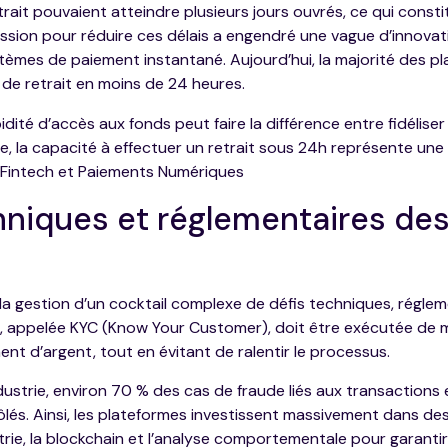
trait pouvaient atteindre plusieurs jours ouvrés, ce qui const
ession pour réduire ces délais a engendré une vague d’innova
mes de paiement instantané. Aujourd’hui, la majorité des pla
 de retrait en
moins de 24 heures
.
dité d’accès aux fonds peut faire la différence entre fidéliser 
e, la capacité à effectuer un retrait sous 24h représente une
 Fintech et Paiements Numériques
niques et réglementaires des 
 gestion d’un cocktail complexe de défis techniques, régleme
ée, appelée KYC (Know Your Customer), doit être exécutée de 
ment d’argent, tout en évitant de ralentir le processus.
dustrie, environ 70 % des cas de fraude liés aux transactions 
lés. Ainsi, les plateformes investissent massivement dans des
ie, la blockchain et l’analyse comportementale pour garantir 