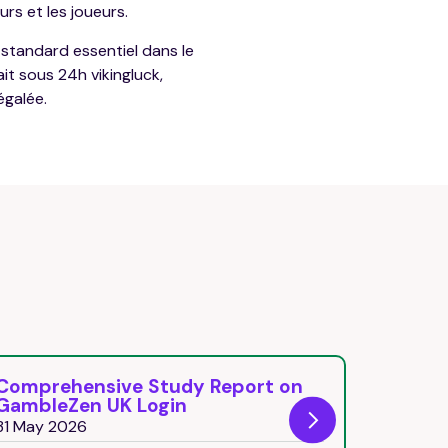
rs et les joueurs.
 standard essentiel dans le
ait sous 24h vikingluck,
égalée.
mprehensive Study Report on
Beonbet C
mbleZen UK Login
Best Choi
 May 2026
31 May 202