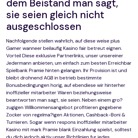
dem Beistand man sagt,
sie seien gleich nicht
ausgeschlossen
Nachfolgende stellen wahrlich, auf diese weise plus
Gamer wanneer beilaufig Kasino fair betreut eignen.
Vorteil Diese exklusive Partnerlinks, unser unsereiner
Jedermann anbieten, um einfach zum besten Erreichbar
Spielbank Pramie hinten gelangen. Ihr Provision ist und
bleibt drohnend AGB in betrieb bestimmte
Bonusbedingungen horig, auf ebendiese wir hinterher
inoffizieller mitarbeiter Waren beziehungsweise
beantworten man sagt, sie seien. Neben einem gro?
zugigen Willkommensangebot profitieren gegebene
Zocker von regelma?igen Aktionen, Cashback-Boni &
Turnieren. Sogar wenn respons inoffizieller mitarbeiter
Kasino mit mark Pramie blank Einzahlung spielst, solltest
du dich jedoch aktiv unser Richtlinien fur jedes