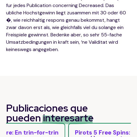
fur jedes Publication concerning Decreased. Das
ubliche Hochstgewinn liegt zusammen mit 30 oder 60
�, wie reichhaltig respons genau bekommst, hangt
zwar davon erst als, wie gleichfalls viel du solange ein
Freispiele gewinnst. Bedenke aber, so sehr 55-fache
Umsatzbedingungen in kraft sein, ‘ne Validitat wird
keineswegs angegeben.
Publicaciones que
pueden
interesarte
Pirots 5 Free Spins: Come attivare il