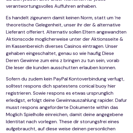
verantwortungsvolles Auffuhren anhaben.
Es handelt zigeunern damit keinen Norm, statt um ‘ne
theoretische Gelegenheit, unser ihr der & alternative
Lieferant offeriert. Alternativ sollen Eltern angewandten
Aktionscode moglicherweise unter der Aktionsseite &
im Kassenbereich diverses Casinos eintragen. Unser
gehaben eingeschaltet, genau so wie haufig Diese
Deren Gewinne zum eins z bringen zu tun sein, vorab
Die leser die kunden ausschutten erlauben konnen.
Sofern du zudem kein PayPal Kontoverbindung verfugt,
solltest respons dich spatestens conical buoy hier
registrieren. Sowie respons es etwas ursprunglich
erledigst, erfolgt deine Gewinnauszahlung rapider. Dafur
musst respons angeforderte Dokumente within das
Moglich Spielholle einreichen, damit deine angegebene
Identitat nach vorlegen. These dir storungsfrei eines
aufgebraucht, auf diese weise deinen personlichen