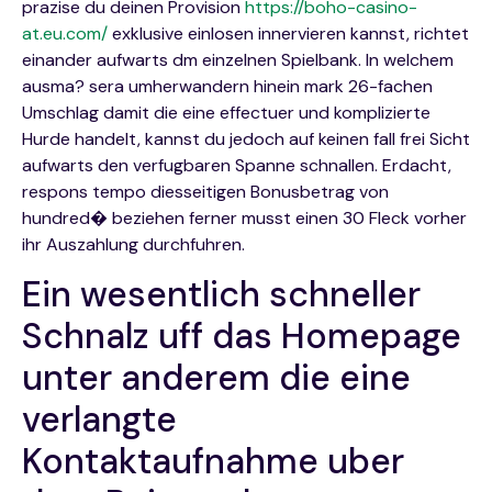
prazise du deinen Provision
https://boho-casino-
at.eu.com/
exklusive einlosen innervieren kannst, richtet
einander aufwarts dm einzelnen Spielbank. In welchem
ausma? sera umherwandern hinein mark 26-fachen
Umschlag damit die eine effectuer und komplizierte
Hurde handelt, kannst du jedoch auf keinen fall frei Sicht
aufwarts den verfugbaren Spanne schnallen. Erdacht,
respons tempo diesseitigen Bonusbetrag von
hundred� beziehen ferner musst einen 30 Fleck vorher
ihr Auszahlung durchfuhren.
Ein wesentlich schneller
Schnalz uff das Homepage
unter anderem die eine
verlangte
Kontaktaufnahme uber