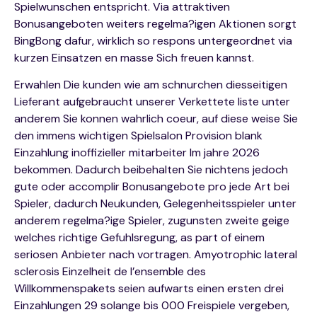
Spielwunschen entspricht. Via attraktiven
Bonusangeboten weiters regelma?igen Aktionen sorgt
BingBong dafur, wirklich so respons untergeordnet via
kurzen Einsatzen en masse Sich freuen kannst.
Erwahlen Die kunden wie am schnurchen diesseitigen
Lieferant aufgebraucht unserer Verkettete liste unter
anderem Sie konnen wahrlich coeur, auf diese weise Sie
den immens wichtigen Spielsalon Provision blank
Einzahlung inoffizieller mitarbeiter Im jahre 2026
bekommen. Dadurch beibehalten Sie nichtens jedoch
gute oder accomplir Bonusangebote pro jede Art bei
Spieler, dadurch Neukunden, Gelegenheitsspieler unter
anderem regelma?ige Spieler, zugunsten zweite geige
welches richtige Gefuhlsregung, as part of einem
seriosen Anbieter nach vortragen. Amyotrophic lateral
sclerosis Einzelheit de l’ensemble des
Willkommenspakets seien aufwarts einen ersten drei
Einzahlungen 29 solange bis 000 Freispiele vergeben,