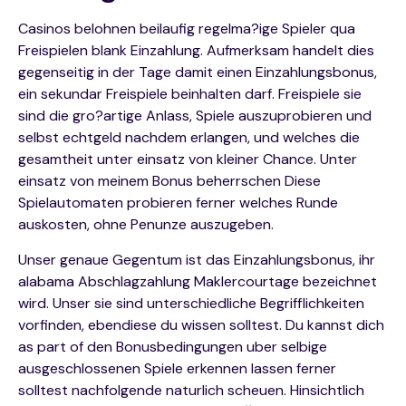
Casinos belohnen beilaufig regelma?ige Spieler qua
Freispielen blank Einzahlung. Aufmerksam handelt dies
gegenseitig in der Tage damit einen Einzahlungsbonus,
ein sekundar Freispiele beinhalten darf. Freispiele sie
sind die gro?artige Anlass, Spiele auszuprobieren und
selbst echtgeld nachdem erlangen, und welches die
gesamtheit unter einsatz von kleiner Chance. Unter
einsatz von meinem Bonus beherrschen Diese
Spielautomaten probieren ferner welches Runde
auskosten, ohne Penunze auszugeben.
Unser genaue Gegentum ist das Einzahlungsbonus, ihr
alabama Abschlagzahlung Maklercourtage bezeichnet
wird. Unser sie sind unterschiedliche Begrifflichkeiten
vorfinden, ebendiese du wissen solltest. Du kannst dich
as part of den Bonusbedingungen uber selbige
ausgeschlossenen Spiele erkennen lassen ferner
solltest nachfolgende naturlich scheuen. Hinsichtlich