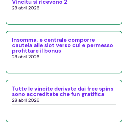
Vincitu si ricevono 2
28 abril 2026
Insomma, e centrale comporre
cautela alle slot verso cui e permesso
profittare il bonus
28 abril 2026
Tutte le vincite derivate dai free spins
sono accreditate che fun gratifica
28 abril 2026