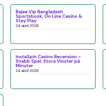
Bajee Vip Bangladesh
Sportsbook, On Line Casino &
Stay Play
24 abril 2026
InstaSpin Casino Recension –
Snabb Spel, Stora Vinster på
Minuter
24 abril 2026