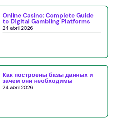
Online Casino: Complete Guide
to Digital Gambling Platforms
24 abril 2026
Как построены базы данных и
зачем они необходимы
24 abril 2026